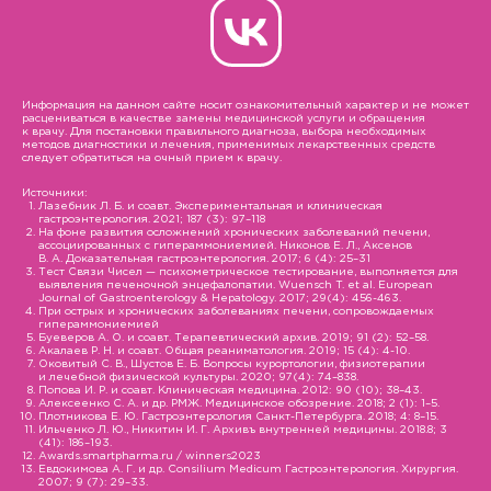
Информация на данном сайте носит ознакомительный характер и не может
расцениваться в качестве замены медицинской услуги и обращения
к врачу. Для постановки правильного диагноза, выбора необходимых
методов диагностики и лечения, применимых лекарственных средств
следует обратиться на очный прием к врачу.
Источники:
Лазебник Л. Б. и соавт. Экспериментальная и клиническая
гастроэнтерология. 2021; 187 (3): 97–118
На фоне развития осложнений хронических заболеваний печени,
ассоциированных с гипераммониемией. Никонов Е. Л., Аксенов
В. А. Доказательная гастроэнтерология. 2017; 6 (4): 25–31
Тест Связи Чисел — психометрическое тестирование, выполняется для
выявления печеночной энцефалопатии. Wuensch T. et al. European
Journal of Gastroenterology & Hepatology. 2017; 29(4): 456-463.
При острых и хронических заболеваниях печени, сопровождаемых
гипераммониемией
Буеверов А. О. и соавт. Терапевтический архив. 2019; 91 (2): 52–58.
Акалаев Р. Н. и соавт. Общая реаниматология. 2019; 15 (4): 4-10.
Оковитый С. В., Шустов Е. Б. Вопросы курортологии, физиотерапии
и лечебной физической культуры. 2020; 97(4): 74–838.
Попова И. Р. и соавт. Клиническая медицина. 2012: 90 (10); 38–43.
Алексеенко С. А. и др. РМЖ. Медицинское обозрение. 2018; 2 (1): 1–5.
Плотникова Е. Ю. Гастроэнтерология Санкт-Петербурга. 2018; 4: 8–15.
Ильченко Л. Ю., Никитин И. Г. Архивъ внутренней медицины. 2018.8; 3
(41): 186–193.
Awards.smartpharma.ru / winners2023
Евдокимова А. Г. и др. Consilium Medicum Гастроэнтерология. Хирургия.
2007; 9 (7): 29–33.