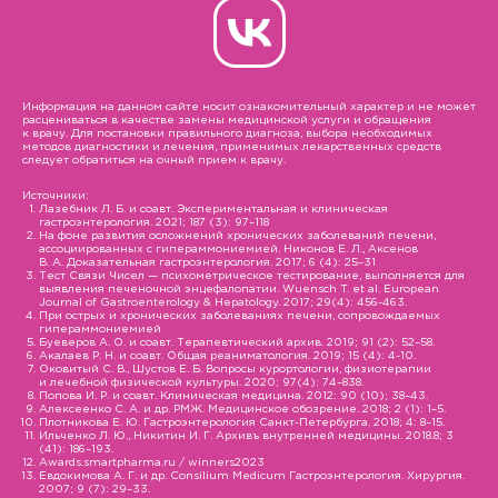
Информация на данном сайте носит ознакомительный характер и не может
расцениваться в качестве замены медицинской услуги и обращения
к врачу. Для постановки правильного диагноза, выбора необходимых
методов диагностики и лечения, применимых лекарственных средств
следует обратиться на очный прием к врачу.
Источники:
Лазебник Л. Б. и соавт. Экспериментальная и клиническая
гастроэнтерология. 2021; 187 (3): 97–118
На фоне развития осложнений хронических заболеваний печени,
ассоциированных с гипераммониемией. Никонов Е. Л., Аксенов
В. А. Доказательная гастроэнтерология. 2017; 6 (4): 25–31
Тест Связи Чисел — психометрическое тестирование, выполняется для
выявления печеночной энцефалопатии. Wuensch T. et al. European
Journal of Gastroenterology & Hepatology. 2017; 29(4): 456-463.
При острых и хронических заболеваниях печени, сопровождаемых
гипераммониемией
Буеверов А. О. и соавт. Терапевтический архив. 2019; 91 (2): 52–58.
Акалаев Р. Н. и соавт. Общая реаниматология. 2019; 15 (4): 4-10.
Оковитый С. В., Шустов Е. Б. Вопросы курортологии, физиотерапии
и лечебной физической культуры. 2020; 97(4): 74–838.
Попова И. Р. и соавт. Клиническая медицина. 2012: 90 (10); 38–43.
Алексеенко С. А. и др. РМЖ. Медицинское обозрение. 2018; 2 (1): 1–5.
Плотникова Е. Ю. Гастроэнтерология Санкт-Петербурга. 2018; 4: 8–15.
Ильченко Л. Ю., Никитин И. Г. Архивъ внутренней медицины. 2018.8; 3
(41): 186–193.
Awards.smartpharma.ru / winners2023
Евдокимова А. Г. и др. Consilium Medicum Гастроэнтерология. Хирургия.
2007; 9 (7): 29–33.