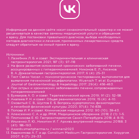
Информация на данном сайте носит ознакомительный характер и не может
расцениваться в качестве замены медицинской услуги и обращения
к врачу. Для постановки правильного диагноза, выбора необходимых
методов диагностики и лечения, применимых лекарственных средств
следует обратиться на очный прием к врачу.
Источники:
Лазебник Л. Б. и соавт. Экспериментальная и клиническая
гастроэнтерология. 2021; 187 (3): 97–118
На фоне развития осложнений хронических заболеваний печени,
ассоциированных с гипераммониемией. Никонов Е. Л., Аксенов
В. А. Доказательная гастроэнтерология. 2017; 6 (4): 25–31
Тест Связи Чисел — психометрическое тестирование, выполняется для
выявления печеночной энцефалопатии. Wuensch T. et al. European
Journal of Gastroenterology & Hepatology. 2017; 29(4): 456-463.
При острых и хронических заболеваниях печени, сопровождаемых
гипераммониемией
Буеверов А. О. и соавт. Терапевтический архив. 2019; 91 (2): 52–58.
Акалаев Р. Н. и соавт. Общая реаниматология. 2019; 15 (4): 4-10.
Оковитый С. В., Шустов Е. Б. Вопросы курортологии, физиотерапии
и лечебной физической культуры. 2020; 97(4): 74–838.
Попова И. Р. и соавт. Клиническая медицина. 2012: 90 (10); 38–43.
Алексеенко С. А. и др. РМЖ. Медицинское обозрение. 2018; 2 (1): 1–5.
Плотникова Е. Ю. Гастроэнтерология Санкт-Петербурга. 2018; 4: 8–15.
Ильченко Л. Ю., Никитин И. Г. Архивъ внутренней медицины. 2018.8; 3
(41): 186–193.
Awards.smartpharma.ru / winners2023
Евдокимова А. Г. и др. Consilium Medicum Гастроэнтерология. Хирургия.
2007; 9 (7): 29–33.