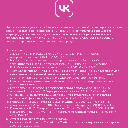
Информация на данном сайте носит ознакомительный характер и не может
расцениваться в качестве замены медицинской услуги и обращения
к врачу. Для постановки правильного диагноза, выбора необходимых
методов диагностики и лечения, применимых лекарственных средств
следует обратиться на очный прием к врачу.
Источники:
Лазебник Л. Б. и соавт. Экспериментальная и клиническая
гастроэнтерология. 2021; 187 (3): 97–118
На фоне развития осложнений хронических заболеваний печени,
ассоциированных с гипераммониемией. Никонов Е. Л., Аксенов
В. А. Доказательная гастроэнтерология. 2017; 6 (4): 25–31
Тест Связи Чисел — психометрическое тестирование, выполняется для
выявления печеночной энцефалопатии. Wuensch T. et al. European
Journal of Gastroenterology & Hepatology. 2017; 29(4): 456-463.
При острых и хронических заболеваниях печени, сопровождаемых
гипераммониемией
Буеверов А. О. и соавт. Терапевтический архив. 2019; 91 (2): 52–58.
Акалаев Р. Н. и соавт. Общая реаниматология. 2019; 15 (4): 4-10.
Оковитый С. В., Шустов Е. Б. Вопросы курортологии, физиотерапии
и лечебной физической культуры. 2020; 97(4): 74–838.
Попова И. Р. и соавт. Клиническая медицина. 2012: 90 (10); 38–43.
Алексеенко С. А. и др. РМЖ. Медицинское обозрение. 2018; 2 (1): 1–5.
Плотникова Е. Ю. Гастроэнтерология Санкт-Петербурга. 2018; 4: 8–15.
Ильченко Л. Ю., Никитин И. Г. Архивъ внутренней медицины. 2018.8; 3
(41): 186–193.
Awards.smartpharma.ru / winners2023
Евдокимова А. Г. и др. Consilium Medicum Гастроэнтерология. Хирургия.
2007; 9 (7): 29–33.