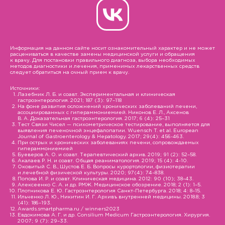
Информация на данном сайте носит ознакомительный характер и не может
расцениваться в качестве замены медицинской услуги и обращения
к врачу. Для постановки правильного диагноза, выбора необходимых
методов диагностики и лечения, применимых лекарственных средств
следует обратиться на очный прием к врачу.
Источники:
Лазебник Л. Б. и соавт. Экспериментальная и клиническая
гастроэнтерология. 2021; 187 (3): 97–118
На фоне развития осложнений хронических заболеваний печени,
ассоциированных с гипераммониемией. Никонов Е. Л., Аксенов
В. А. Доказательная гастроэнтерология. 2017; 6 (4): 25–31
Тест Связи Чисел — психометрическое тестирование, выполняется для
выявления печеночной энцефалопатии. Wuensch T. et al. European
Journal of Gastroenterology & Hepatology. 2017; 29(4): 456-463.
При острых и хронических заболеваниях печени, сопровождаемых
гипераммониемией
Буеверов А. О. и соавт. Терапевтический архив. 2019; 91 (2): 52–58.
Акалаев Р. Н. и соавт. Общая реаниматология. 2019; 15 (4): 4-10.
Оковитый С. В., Шустов Е. Б. Вопросы курортологии, физиотерапии
и лечебной физической культуры. 2020; 97(4): 74–838.
Попова И. Р. и соавт. Клиническая медицина. 2012: 90 (10); 38–43.
Алексеенко С. А. и др. РМЖ. Медицинское обозрение. 2018; 2 (1): 1–5.
Плотникова Е. Ю. Гастроэнтерология Санкт-Петербурга. 2018; 4: 8–15.
Ильченко Л. Ю., Никитин И. Г. Архивъ внутренней медицины. 2018.8; 3
(41): 186–193.
Awards.smartpharma.ru / winners2023
Евдокимова А. Г. и др. Consilium Medicum Гастроэнтерология. Хирургия.
2007; 9 (7): 29–33.