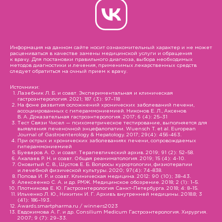
Информация на данном сайте носит ознакомительный характер и не может
расцениваться в качестве замены медицинской услуги и обращения
к врачу. Для постановки правильного диагноза, выбора необходимых
методов диагностики и лечения, применимых лекарственных средств
следует обратиться на очный прием к врачу.
Источники:
Лазебник Л. Б. и соавт. Экспериментальная и клиническая
гастроэнтерология. 2021; 187 (3): 97–118
На фоне развития осложнений хронических заболеваний печени,
ассоциированных с гипераммониемией. Никонов Е. Л., Аксенов
В. А. Доказательная гастроэнтерология. 2017; 6 (4): 25–31
Тест Связи Чисел — психометрическое тестирование, выполняется для
выявления печеночной энцефалопатии. Wuensch T. et al. European
Journal of Gastroenterology & Hepatology. 2017; 29(4): 456-463.
При острых и хронических заболеваниях печени, сопровождаемых
гипераммониемией
Буеверов А. О. и соавт. Терапевтический архив. 2019; 91 (2): 52–58.
Акалаев Р. Н. и соавт. Общая реаниматология. 2019; 15 (4): 4-10.
Оковитый С. В., Шустов Е. Б. Вопросы курортологии, физиотерапии
и лечебной физической культуры. 2020; 97(4): 74–838.
Попова И. Р. и соавт. Клиническая медицина. 2012: 90 (10); 38–43.
Алексеенко С. А. и др. РМЖ. Медицинское обозрение. 2018; 2 (1): 1–5.
Плотникова Е. Ю. Гастроэнтерология Санкт-Петербурга. 2018; 4: 8–15.
Ильченко Л. Ю., Никитин И. Г. Архивъ внутренней медицины. 2018.8; 3
(41): 186–193.
Awards.smartpharma.ru / winners2023
Евдокимова А. Г. и др. Consilium Medicum Гастроэнтерология. Хирургия.
2007; 9 (7): 29–33.