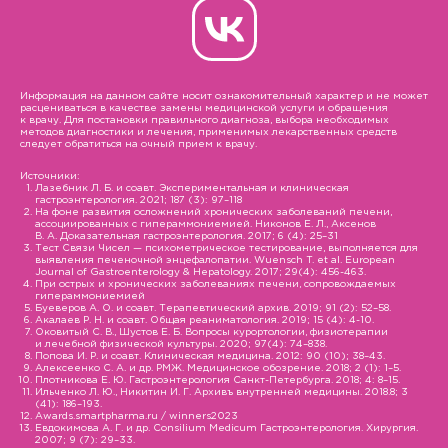
Информация на данном сайте носит ознакомительный характер и не может
расцениваться в качестве замены медицинской услуги и обращения
к врачу. Для постановки правильного диагноза, выбора необходимых
методов диагностики и лечения, применимых лекарственных средств
следует обратиться на очный прием к врачу.
Источники:
Лазебник Л. Б. и соавт. Экспериментальная и клиническая
гастроэнтерология. 2021; 187 (3): 97–118
На фоне развития осложнений хронических заболеваний печени,
ассоциированных с гипераммониемией. Никонов Е. Л., Аксенов
В. А. Доказательная гастроэнтерология. 2017; 6 (4): 25–31
Тест Связи Чисел — психометрическое тестирование, выполняется для
выявления печеночной энцефалопатии. Wuensch T. et al. European
Journal of Gastroenterology & Hepatology. 2017; 29(4): 456-463.
При острых и хронических заболеваниях печени, сопровождаемых
гипераммониемией
Буеверов А. О. и соавт. Терапевтический архив. 2019; 91 (2): 52–58.
Акалаев Р. Н. и соавт. Общая реаниматология. 2019; 15 (4): 4-10.
Оковитый С. В., Шустов Е. Б. Вопросы курортологии, физиотерапии
и лечебной физической культуры. 2020; 97(4): 74–838.
Попова И. Р. и соавт. Клиническая медицина. 2012: 90 (10); 38–43.
Алексеенко С. А. и др. РМЖ. Медицинское обозрение. 2018; 2 (1): 1–5.
Плотникова Е. Ю. Гастроэнтерология Санкт-Петербурга. 2018; 4: 8–15.
Ильченко Л. Ю., Никитин И. Г. Архивъ внутренней медицины. 2018.8; 3
(41): 186–193.
Awards.smartpharma.ru / winners2023
Евдокимова А. Г. и др. Consilium Medicum Гастроэнтерология. Хирургия.
2007; 9 (7): 29–33.