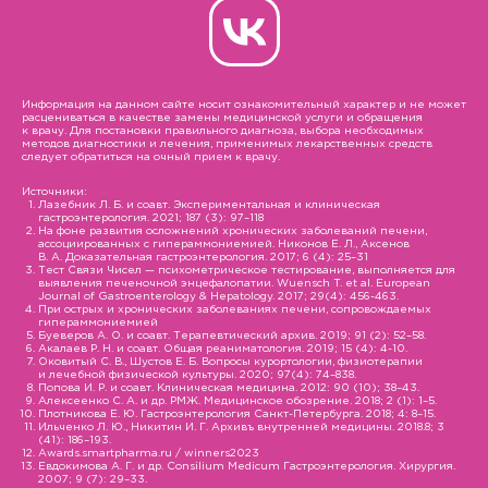
Информация на данном сайте носит ознакомительный характер и не может
расцениваться в качестве замены медицинской услуги и обращения
к врачу. Для постановки правильного диагноза, выбора необходимых
методов диагностики и лечения, применимых лекарственных средств
следует обратиться на очный прием к врачу.
Источники:
Лазебник Л. Б. и соавт. Экспериментальная и клиническая
гастроэнтерология. 2021; 187 (3): 97–118
На фоне развития осложнений хронических заболеваний печени,
ассоциированных с гипераммониемией. Никонов Е. Л., Аксенов
В. А. Доказательная гастроэнтерология. 2017; 6 (4): 25–31
Тест Связи Чисел — психометрическое тестирование, выполняется для
выявления печеночной энцефалопатии. Wuensch T. et al. European
Journal of Gastroenterology & Hepatology. 2017; 29(4): 456-463.
При острых и хронических заболеваниях печени, сопровождаемых
гипераммониемией
Буеверов А. О. и соавт. Терапевтический архив. 2019; 91 (2): 52–58.
Акалаев Р. Н. и соавт. Общая реаниматология. 2019; 15 (4): 4-10.
Оковитый С. В., Шустов Е. Б. Вопросы курортологии, физиотерапии
и лечебной физической культуры. 2020; 97(4): 74–838.
Попова И. Р. и соавт. Клиническая медицина. 2012: 90 (10); 38–43.
Алексеенко С. А. и др. РМЖ. Медицинское обозрение. 2018; 2 (1): 1–5.
Плотникова Е. Ю. Гастроэнтерология Санкт-Петербурга. 2018; 4: 8–15.
Ильченко Л. Ю., Никитин И. Г. Архивъ внутренней медицины. 2018.8; 3
(41): 186–193.
Awards.smartpharma.ru / winners2023
Евдокимова А. Г. и др. Consilium Medicum Гастроэнтерология. Хирургия.
2007; 9 (7): 29–33.