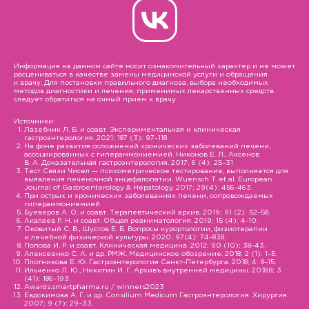
Информация на данном сайте носит ознакомительный характер и не может
расцениваться в качестве замены медицинской услуги и обращения
к врачу. Для постановки правильного диагноза, выбора необходимых
методов диагностики и лечения, применимых лекарственных средств
следует обратиться на очный прием к врачу.
Источники:
Лазебник Л. Б. и соавт. Экспериментальная и клиническая
гастроэнтерология. 2021; 187 (3): 97–118
На фоне развития осложнений хронических заболеваний печени,
ассоциированных с гипераммониемией. Никонов Е. Л., Аксенов
В. А. Доказательная гастроэнтерология. 2017; 6 (4): 25–31
Тест Связи Чисел — психометрическое тестирование, выполняется для
выявления печеночной энцефалопатии. Wuensch T. et al. European
Journal of Gastroenterology & Hepatology. 2017; 29(4): 456-463.
При острых и хронических заболеваниях печени, сопровождаемых
гипераммониемией
Буеверов А. О. и соавт. Терапевтический архив. 2019; 91 (2): 52–58.
Акалаев Р. Н. и соавт. Общая реаниматология. 2019; 15 (4): 4-10.
Оковитый С. В., Шустов Е. Б. Вопросы курортологии, физиотерапии
и лечебной физической культуры. 2020; 97(4): 74–838.
Попова И. Р. и соавт. Клиническая медицина. 2012: 90 (10); 38–43.
Алексеенко С. А. и др. РМЖ. Медицинское обозрение. 2018; 2 (1): 1–5.
Плотникова Е. Ю. Гастроэнтерология Санкт-Петербурга. 2018; 4: 8–15.
Ильченко Л. Ю., Никитин И. Г. Архивъ внутренней медицины. 2018.8; 3
(41): 186–193.
Awards.smartpharma.ru / winners2023
Евдокимова А. Г. и др. Consilium Medicum Гастроэнтерология. Хирургия.
2007; 9 (7): 29–33.