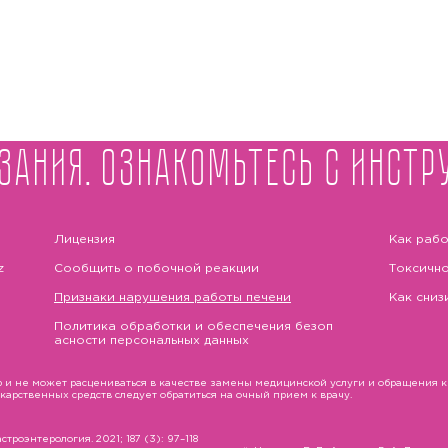
зания. Ознакомьтесь с инстр
Лицензия
Как рабо
z
Сообщить о побочной реакции
Токсично
Признаки нарушения работы печени
Как сниз
Политика обработки и обеспечения безоп
асности персональных данных
и не может расцениваться в качестве замены медицинской услуги и обращения к в
рственных средств следует обратиться на очный прием к врачу.
троэнтерология. 2021; 187 (3): 97–118