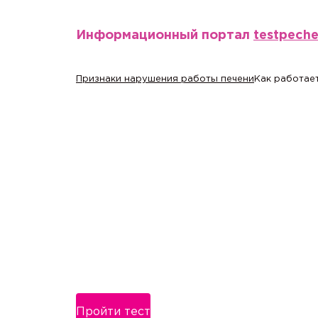
Информационный портал
testpech
Признаки нарушения работы печени
Как работает
Пройти тест