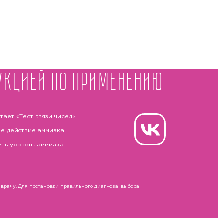
укцией по применению
тает «Тест связи чисел»
е действие аммиака
ить уровень аммиака
рачу. Для постановки правильного диагноза, выбора