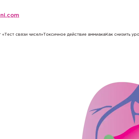
eni.com
 «Тест связи чисел»
Токсичное действие аммиака
Как снизить ур