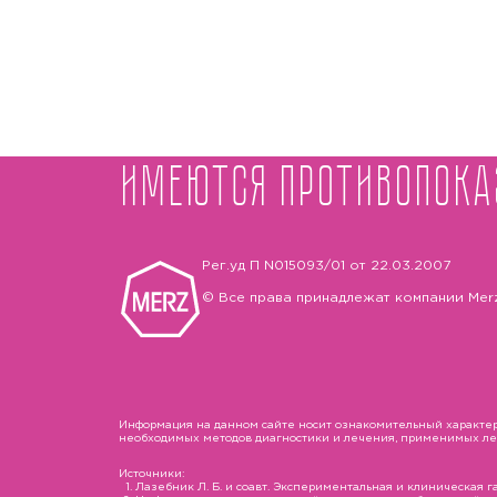
Имеются противопока
Рег.уд П N015093/01 от 22.03.2007
© Все права принадлежат компании Mer
Информация на данном сайте носит ознакомительный характер 
необходимых методов диагностики и лечения, применимых лека
Источники:
Лазебник Л. Б. и соавт. Экспериментальная и клиническая гас