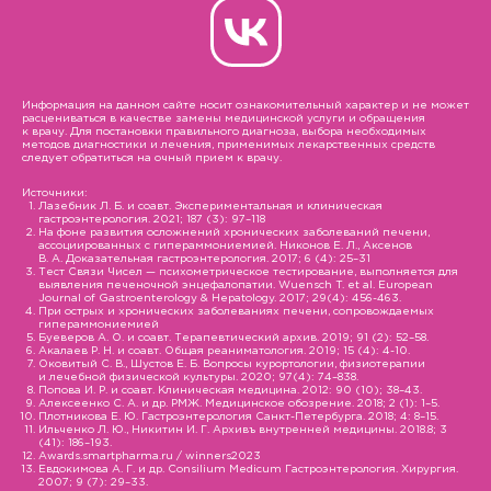
Информация на данном сайте носит ознакомительный характер и не может
расцениваться в качестве замены медицинской услуги и обращения
к врачу. Для постановки правильного диагноза, выбора необходимых
методов диагностики и лечения, применимых лекарственных средств
следует обратиться на очный прием к врачу.
Источники:
Лазебник Л. Б. и соавт. Экспериментальная и клиническая
гастроэнтерология. 2021; 187 (3): 97–118
На фоне развития осложнений хронических заболеваний печени,
ассоциированных с гипераммониемией. Никонов Е. Л., Аксенов
В. А. Доказательная гастроэнтерология. 2017; 6 (4): 25–31
Тест Связи Чисел — психометрическое тестирование, выполняется для
выявления печеночной энцефалопатии. Wuensch T. et al. European
Journal of Gastroenterology & Hepatology. 2017; 29(4): 456-463.
При острых и хронических заболеваниях печени, сопровождаемых
гипераммониемией
Буеверов А. О. и соавт. Терапевтический архив. 2019; 91 (2): 52–58.
Акалаев Р. Н. и соавт. Общая реаниматология. 2019; 15 (4): 4-10.
Оковитый С. В., Шустов Е. Б. Вопросы курортологии, физиотерапии
и лечебной физической культуры. 2020; 97(4): 74–838.
Попова И. Р. и соавт. Клиническая медицина. 2012: 90 (10); 38–43.
Алексеенко С. А. и др. РМЖ. Медицинское обозрение. 2018; 2 (1): 1–5.
Плотникова Е. Ю. Гастроэнтерология Санкт-Петербурга. 2018; 4: 8–15.
Ильченко Л. Ю., Никитин И. Г. Архивъ внутренней медицины. 2018.8; 3
(41): 186–193.
Awards.smartpharma.ru / winners2023
Евдокимова А. Г. и др. Consilium Medicum Гастроэнтерология. Хирургия.
2007; 9 (7): 29–33.