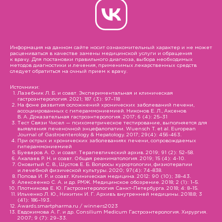
Информация на данном сайте носит ознакомительный характер и не может
расцениваться в качестве замены медицинской услуги и обращения
к врачу. Для постановки правильного диагноза, выбора необходимых
методов диагностики и лечения, применимых лекарственных средств
следует обратиться на очный прием к врачу.
Источники:
Лазебник Л. Б. и соавт. Экспериментальная и клиническая
гастроэнтерология. 2021; 187 (3): 97–118
На фоне развития осложнений хронических заболеваний печени,
ассоциированных с гипераммониемией. Никонов Е. Л., Аксенов
В. А. Доказательная гастроэнтерология. 2017; 6 (4): 25–31
Тест Связи Чисел — психометрическое тестирование, выполняется для
выявления печеночной энцефалопатии. Wuensch T. et al. European
Journal of Gastroenterology & Hepatology. 2017; 29(4): 456-463.
При острых и хронических заболеваниях печени, сопровождаемых
гипераммониемией
Буеверов А. О. и соавт. Терапевтический архив. 2019; 91 (2): 52–58.
Акалаев Р. Н. и соавт. Общая реаниматология. 2019; 15 (4): 4-10.
Оковитый С. В., Шустов Е. Б. Вопросы курортологии, физиотерапии
и лечебной физической культуры. 2020; 97(4): 74–838.
Попова И. Р. и соавт. Клиническая медицина. 2012: 90 (10); 38–43.
Алексеенко С. А. и др. РМЖ. Медицинское обозрение. 2018; 2 (1): 1–5.
Плотникова Е. Ю. Гастроэнтерология Санкт-Петербурга. 2018; 4: 8–15.
Ильченко Л. Ю., Никитин И. Г. Архивъ внутренней медицины. 2018.8; 3
(41): 186–193.
Awards.smartpharma.ru / winners2023
Евдокимова А. Г. и др. Consilium Medicum Гастроэнтерология. Хирургия.
2007; 9 (7): 29–33.