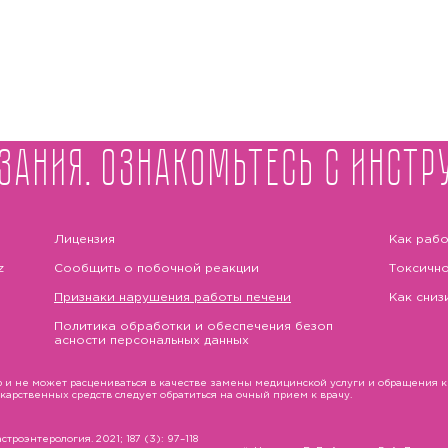
зания. Ознакомьтесь с инстр
Лицензия
Как рабо
z
Сообщить о побочной реакции
Токсично
Признаки нарушения работы печени
Как сниз
Политика обработки и обеспечения безоп
асности персональных данных
и не может расцениваться в качестве замены медицинской услуги и обращения к в
рственных средств следует обратиться на очный прием к врачу.
троэнтерология. 2021; 187 (3): 97–118