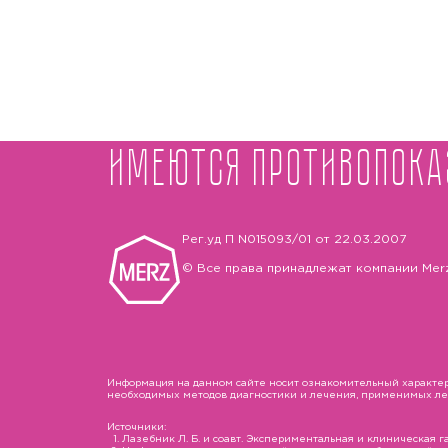
Имеются противопока
Рег.уд П N015093/01 от 22.03.2007
© Все права принадлежат компании Mer
Информация на данном сайте носит ознакомительный характер 
необходимых методов диагностики и лечения, применимых лека
Источники:
Лазебник Л. Б. и соавт. Экспериментальная и клиническая гас