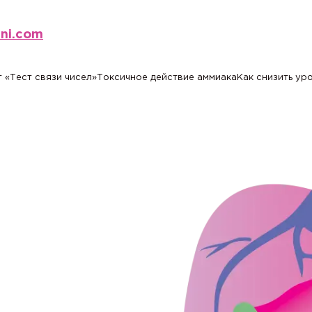
eni.com
 «Тест связи чисел»
Токсичное действие аммиака
Как снизить ур