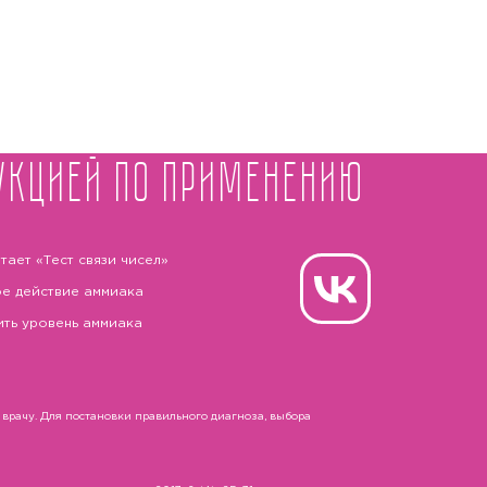
укцией по применению
тает «Тест связи чисел»
е действие аммиака
ить уровень аммиака
рачу. Для постановки правильного диагноза, выбора