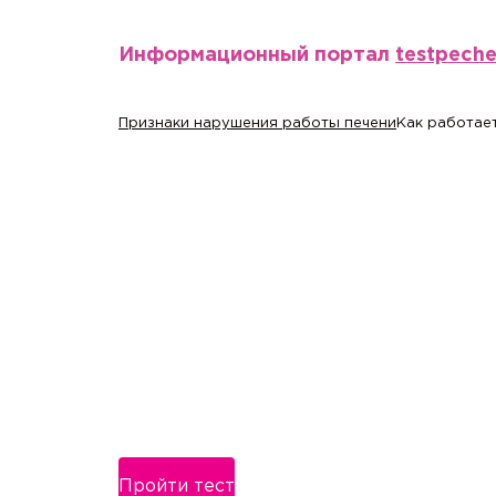
Информационный портал
testpech
Признаки нарушения работы печени
Как работает
Пройти тест