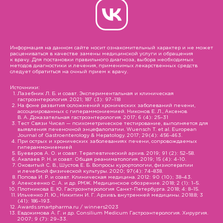
Информация на данном сайте носит ознакомительный характер и не может
расцениваться в качестве замены медицинской услуги и обращения
к врачу. Для постановки правильного диагноза, выбора необходимых
методов диагностики и лечения, применимых лекарственных средств
следует обратиться на очный прием к врачу.
Источники:
Лазебник Л. Б. и соавт. Экспериментальная и клиническая
гастроэнтерология. 2021; 187 (3): 97–118
На фоне развития осложнений хронических заболеваний печени,
ассоциированных с гипераммониемией. Никонов Е. Л., Аксенов
В. А. Доказательная гастроэнтерология. 2017; 6 (4): 25–31
Тест Связи Чисел — психометрическое тестирование, выполняется для
выявления печеночной энцефалопатии. Wuensch T. et al. European
Journal of Gastroenterology & Hepatology. 2017; 29(4): 456-463.
При острых и хронических заболеваниях печени, сопровождаемых
гипераммониемией
Буеверов А. О. и соавт. Терапевтический архив. 2019; 91 (2): 52–58.
Акалаев Р. Н. и соавт. Общая реаниматология. 2019; 15 (4): 4-10.
Оковитый С. В., Шустов Е. Б. Вопросы курортологии, физиотерапии
и лечебной физической культуры. 2020; 97(4): 74–838.
Попова И. Р. и соавт. Клиническая медицина. 2012: 90 (10); 38–43.
Алексеенко С. А. и др. РМЖ. Медицинское обозрение. 2018; 2 (1): 1–5.
Плотникова Е. Ю. Гастроэнтерология Санкт-Петербурга. 2018; 4: 8–15.
Ильченко Л. Ю., Никитин И. Г. Архивъ внутренней медицины. 2018.8; 3
(41): 186–193.
Awards.smartpharma.ru / winners2023
Евдокимова А. Г. и др. Consilium Medicum Гастроэнтерология. Хирургия.
2007; 9 (7): 29–33.