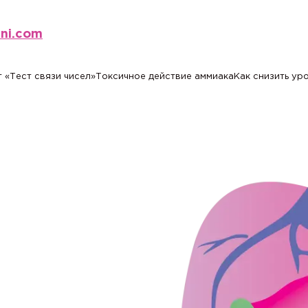
eni.com
 «Тест связи чисел»
Токсичное действие аммиака
Как снизить ур