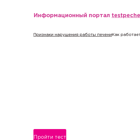
Информационный портал
testpech
Признаки нарушения работы печени
Как работает
Пройти тест