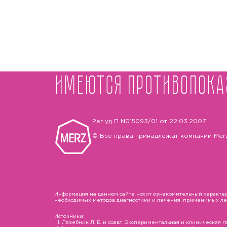
Имеются противопока
Рег.уд П N015093/01 от 22.03.2007
© Все права принадлежат компании Mer
Информация на данном сайте носит ознакомительный характер 
необходимых методов диагностики и лечения, применимых лека
Источники:
Лазебник Л. Б. и соавт. Экспериментальная и клиническая гас