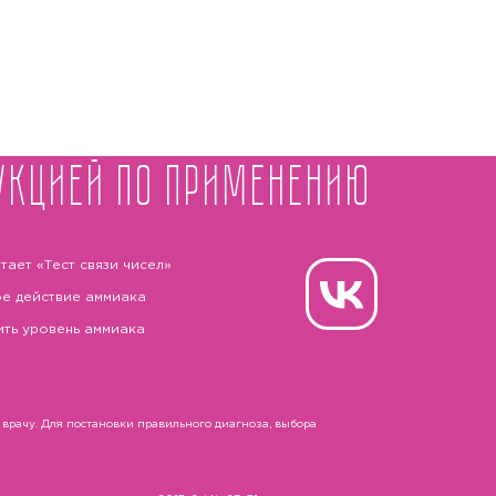
укцией по применению
тает «Тест связи чисел»
е действие аммиака
ить уровень аммиака
рачу. Для постановки правильного диагноза, выбора