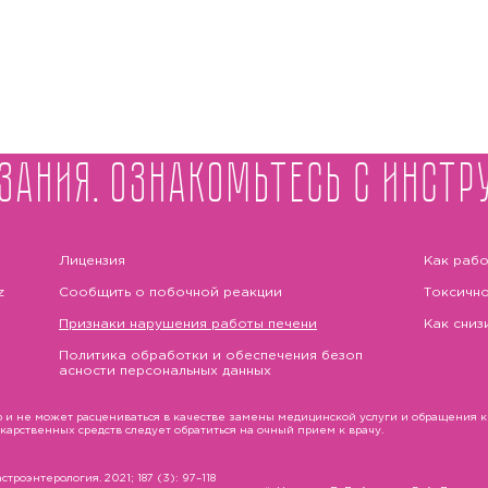
зания. Ознакомьтесь с инстр
Лицензия
Как рабо
z
Сообщить о побочной реакции
Токсично
Признаки нарушения работы печени
Как сниз
Политика обработки и обеспечения безоп
асности персональных данных
и не может расцениваться в качестве замены медицинской услуги и обращения к в
рственных средств следует обратиться на очный прием к врачу.
троэнтерология. 2021; 187 (3): 97–118