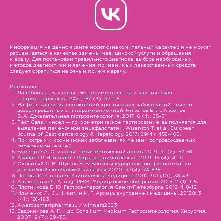
Информация на данном сайте носит ознакомительный характер и не может
расцениваться в качестве замены медицинской услуги и обращения
к врачу. Для постановки правильного диагноза, выбора необходимых
методов диагностики и лечения, применимых лекарственных средств
следует обратиться на очный прием к врачу.
Источники:
Лазебник Л. Б. и соавт. Экспериментальная и клиническая
гастроэнтерология. 2021; 187 (3): 97–118
На фоне развития осложнений хронических заболеваний печени,
ассоциированных с гипераммониемией. Никонов Е. Л., Аксенов
В. А. Доказательная гастроэнтерология. 2017; 6 (4): 25–31
Тест Связи Чисел — психометрическое тестирование, выполняется для
выявления печеночной энцефалопатии. Wuensch T. et al. European
Journal of Gastroenterology & Hepatology. 2017; 29(4): 456-463.
При острых и хронических заболеваниях печени, сопровождаемых
гипераммониемией
Буеверов А. О. и соавт. Терапевтический архив. 2019; 91 (2): 52–58.
Акалаев Р. Н. и соавт. Общая реаниматология. 2019; 15 (4): 4-10.
Оковитый С. В., Шустов Е. Б. Вопросы курортологии, физиотерапии
и лечебной физической культуры. 2020; 97(4): 74–838.
Попова И. Р. и соавт. Клиническая медицина. 2012: 90 (10); 38–43.
Алексеенко С. А. и др. РМЖ. Медицинское обозрение. 2018; 2 (1): 1–5.
Плотникова Е. Ю. Гастроэнтерология Санкт-Петербурга. 2018; 4: 8–15.
Ильченко Л. Ю., Никитин И. Г. Архивъ внутренней медицины. 2018.8; 3
(41): 186–193.
Awards.smartpharma.ru / winners2023
Евдокимова А. Г. и др. Consilium Medicum Гастроэнтерология. Хирургия.
2007; 9 (7): 29–33.