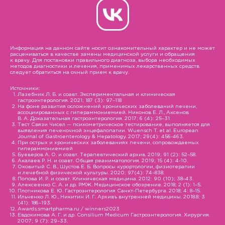
Информация на данном сайте носит ознакомительный характер и не может
расцениваться в качестве замены медицинской услуги и обращения
к врачу. Для постановки правильного диагноза, выбора необходимых
методов диагностики и лечения, применимых лекарственных средств
следует обратиться на очный прием к врачу.
Источники:
Лазебник Л. Б. и соавт. Экспериментальная и клиническая
гастроэнтерология. 2021; 187 (3): 97–118
На фоне развития осложнений хронических заболеваний печени,
ассоциированных с гипераммониемией. Никонов Е. Л., Аксенов
В. А. Доказательная гастроэнтерология. 2017; 6 (4): 25–31
Тест Связи Чисел — психометрическое тестирование, выполняется для
выявления печеночной энцефалопатии. Wuensch T. et al. European
Journal of Gastroenterology & Hepatology. 2017; 29(4): 456-463.
При острых и хронических заболеваниях печени, сопровождаемых
гипераммониемией
Буеверов А. О. и соавт. Терапевтический архив. 2019; 91 (2): 52–58.
Акалаев Р. Н. и соавт. Общая реаниматология. 2019; 15 (4): 4-10.
Оковитый С. В., Шустов Е. Б. Вопросы курортологии, физиотерапии
и лечебной физической культуры. 2020; 97(4): 74–838.
Попова И. Р. и соавт. Клиническая медицина. 2012: 90 (10); 38–43.
Алексеенко С. А. и др. РМЖ. Медицинское обозрение. 2018; 2 (1): 1–5.
Плотникова Е. Ю. Гастроэнтерология Санкт-Петербурга. 2018; 4: 8–15.
Ильченко Л. Ю., Никитин И. Г. Архивъ внутренней медицины. 2018.8; 3
(41): 186–193.
Awards.smartpharma.ru / winners2023
Евдокимова А. Г. и др. Consilium Medicum Гастроэнтерология. Хирургия.
2007; 9 (7): 29–33.