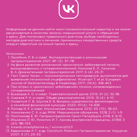
Информация на данном сайте носит ознакомительный характер и не может
расцениваться в качестве замены медицинской услуги и обращения
к врачу. Для постановки правильного диагноза, выбора необходимых
методов диагностики и лечения, применимых лекарственных средств
следует обратиться на очный прием к врачу.
Источники:
Лазебник Л. Б. и соавт. Экспериментальная и клиническая
гастроэнтерология. 2021; 187 (3): 97–118
На фоне развития осложнений хронических заболеваний печени,
ассоциированных с гипераммониемией. Никонов Е. Л., Аксенов
В. А. Доказательная гастроэнтерология. 2017; 6 (4): 25–31
Тест Связи Чисел — психометрическое тестирование, выполняется для
выявления печеночной энцефалопатии. Wuensch T. et al. European
Journal of Gastroenterology & Hepatology. 2017; 29(4): 456-463.
При острых и хронических заболеваниях печени, сопровождаемых
гипераммониемией
Буеверов А. О. и соавт. Терапевтический архив. 2019; 91 (2): 52–58.
Акалаев Р. Н. и соавт. Общая реаниматология. 2019; 15 (4): 4-10.
Оковитый С. В., Шустов Е. Б. Вопросы курортологии, физиотерапии
и лечебной физической культуры. 2020; 97(4): 74–838.
Попова И. Р. и соавт. Клиническая медицина. 2012: 90 (10); 38–43.
Алексеенко С. А. и др. РМЖ. Медицинское обозрение. 2018; 2 (1): 1–5.
Плотникова Е. Ю. Гастроэнтерология Санкт-Петербурга. 2018; 4: 8–15.
Ильченко Л. Ю., Никитин И. Г. Архивъ внутренней медицины. 2018.8; 3
(41): 186–193.
Awards.smartpharma.ru / winners2023
Евдокимова А. Г. и др. Consilium Medicum Гастроэнтерология. Хирургия.
2007; 9 (7): 29–33.