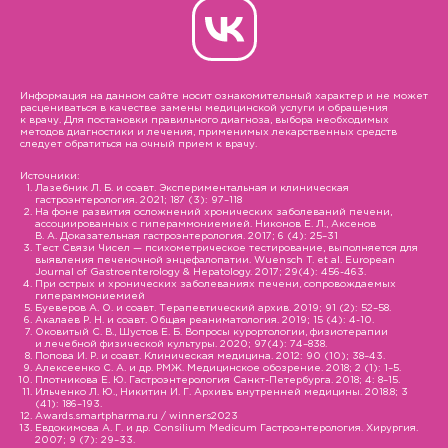
Информация на данном сайте носит ознакомительный характер и не может
расцениваться в качестве замены медицинской услуги и обращения
к врачу. Для постановки правильного диагноза, выбора необходимых
методов диагностики и лечения, применимых лекарственных средств
следует обратиться на очный прием к врачу.
Источники:
Лазебник Л. Б. и соавт. Экспериментальная и клиническая
гастроэнтерология. 2021; 187 (3): 97–118
На фоне развития осложнений хронических заболеваний печени,
ассоциированных с гипераммониемией. Никонов Е. Л., Аксенов
В. А. Доказательная гастроэнтерология. 2017; 6 (4): 25–31
Тест Связи Чисел — психометрическое тестирование, выполняется для
выявления печеночной энцефалопатии. Wuensch T. et al. European
Journal of Gastroenterology & Hepatology. 2017; 29(4): 456-463.
При острых и хронических заболеваниях печени, сопровождаемых
гипераммониемией
Буеверов А. О. и соавт. Терапевтический архив. 2019; 91 (2): 52–58.
Акалаев Р. Н. и соавт. Общая реаниматология. 2019; 15 (4): 4-10.
Оковитый С. В., Шустов Е. Б. Вопросы курортологии, физиотерапии
и лечебной физической культуры. 2020; 97(4): 74–838.
Попова И. Р. и соавт. Клиническая медицина. 2012: 90 (10); 38–43.
Алексеенко С. А. и др. РМЖ. Медицинское обозрение. 2018; 2 (1): 1–5.
Плотникова Е. Ю. Гастроэнтерология Санкт-Петербурга. 2018; 4: 8–15.
Ильченко Л. Ю., Никитин И. Г. Архивъ внутренней медицины. 2018.8; 3
(41): 186–193.
Awards.smartpharma.ru / winners2023
Евдокимова А. Г. и др. Consilium Medicum Гастроэнтерология. Хирургия.
2007; 9 (7): 29–33.