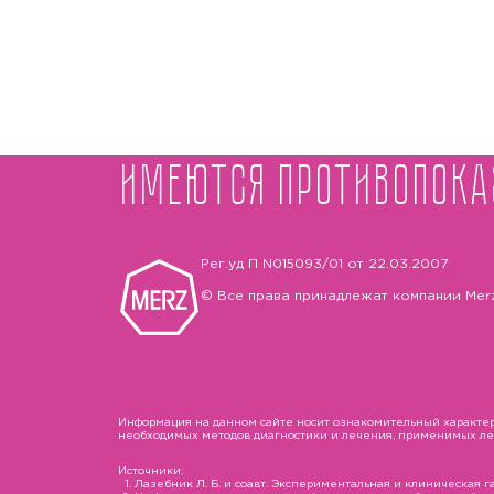
Имеются противопока
Рег.уд П N015093/01 от 22.03.2007
© Все права принадлежат компании Mer
Информация на данном сайте носит ознакомительный характер 
необходимых методов диагностики и лечения, применимых лека
Источники:
Лазебник Л. Б. и соавт. Экспериментальная и клиническая гас