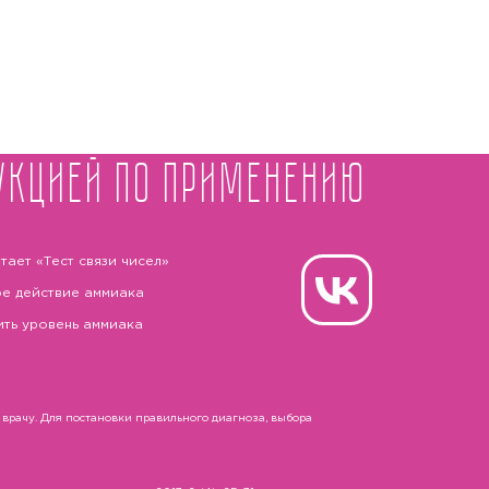
укцией по применению
тает «Тест связи чисел»
е действие аммиака
ить уровень аммиака
рачу. Для постановки правильного диагноза, выбора