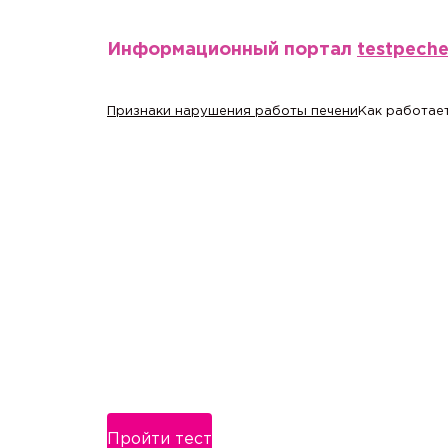
Информационный портал
testpech
Признаки нарушения работы печени
Как работает
Пройти тест