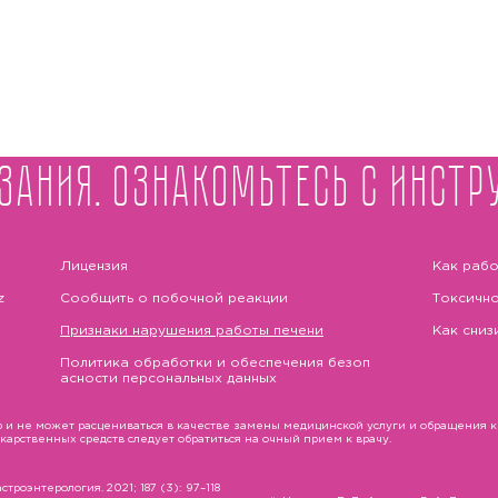
зания. Ознакомьтесь с инстр
Лицензия
Как рабо
z
Сообщить о побочной реакции
Токсично
Признаки нарушения работы печени
Как сниз
Политика обработки и обеспечения безоп
асности персональных данных
и не может расцениваться в качестве замены медицинской услуги и обращения к в
рственных средств следует обратиться на очный прием к врачу.
троэнтерология. 2021; 187 (3): 97–118