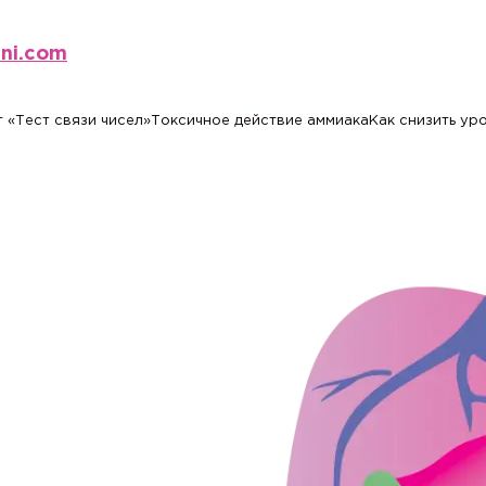
eni.com
 «Тест связи чисел»
Токсичное действие аммиака
Как снизить ур