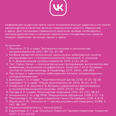
Информация на данном сайте носит ознакомительный характер и не может
расцениваться в качестве замены медицинской услуги и обращения
к врачу. Для постановки правильного диагноза, выбора необходимых
методов диагностики и лечения, применимых лекарственных средств
следует обратиться на очный прием к врачу.
Источники:
Лазебник Л. Б. и соавт. Экспериментальная и клиническая
гастроэнтерология. 2021; 187 (3): 97–118
На фоне развития осложнений хронических заболеваний печени,
ассоциированных с гипераммониемией. Никонов Е. Л., Аксенов
В. А. Доказательная гастроэнтерология. 2017; 6 (4): 25–31
Тест Связи Чисел — психометрическое тестирование, выполняется для
выявления печеночной энцефалопатии. Wuensch T. et al. European
Journal of Gastroenterology & Hepatology. 2017; 29(4): 456-463.
При острых и хронических заболеваниях печени, сопровождаемых
гипераммониемией
Буеверов А. О. и соавт. Терапевтический архив. 2019; 91 (2): 52–58.
Акалаев Р. Н. и соавт. Общая реаниматология. 2019; 15 (4): 4-10.
Оковитый С. В., Шустов Е. Б. Вопросы курортологии, физиотерапии
и лечебной физической культуры. 2020; 97(4): 74–838.
Попова И. Р. и соавт. Клиническая медицина. 2012: 90 (10); 38–43.
Алексеенко С. А. и др. РМЖ. Медицинское обозрение. 2018; 2 (1): 1–5.
Плотникова Е. Ю. Гастроэнтерология Санкт-Петербурга. 2018; 4: 8–15.
Ильченко Л. Ю., Никитин И. Г. Архивъ внутренней медицины. 2018.8; 3
(41): 186–193.
Awards.smartpharma.ru / winners2023
Евдокимова А. Г. и др. Consilium Medicum Гастроэнтерология. Хирургия.
2007; 9 (7): 29–33.