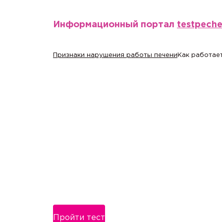
Информационный портал
testpech
Признаки нарушения работы печени
Как работает
Пройти тест