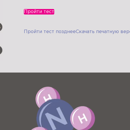
Пройти тест
Пройти тест позднее
Скачать печатную вер