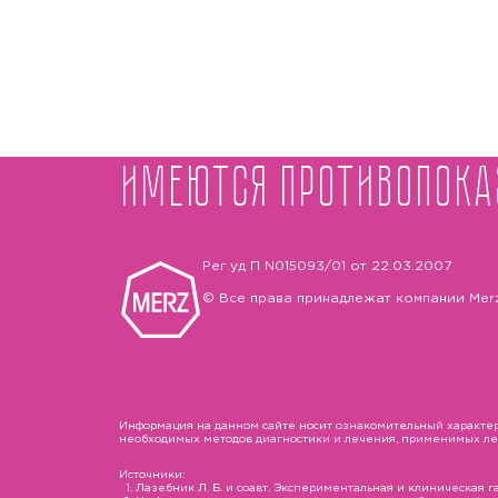
Имеются противопока
Рег.уд П N015093/01 от 22.03.2007
© Все права принадлежат компании Mer
Информация на данном сайте носит ознакомительный характер 
необходимых методов диагностики и лечения, применимых лека
Источники:
Лазебник Л. Б. и соавт. Экспериментальная и клиническая гас