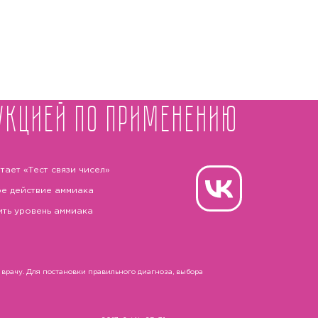
укцией по применению
тает «Тест связи чисел»
е действие аммиака
ить уровень аммиака
рачу. Для постановки правильного диагноза, выбора