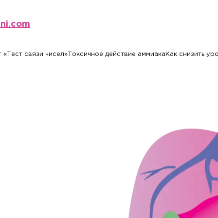
eni.com
 «Тест связи чисел»
Токсичное действие аммиака
Как снизить ур