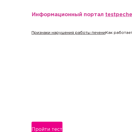
Информационный портал
testpech
Признаки нарушения работы печени
Как работает
Пройти тест