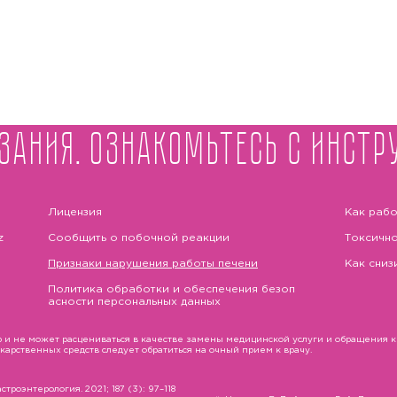
зания. Ознакомьтесь с инстр
Лицензия
Как рабо
z
Сообщить о побочной реакции
Токсично
Признаки нарушения работы печени
Как сниз
Политика обработки и обеспечения безоп
асности персональных данных
и не может расцениваться в качестве замены медицинской услуги и обращения к в
рственных средств следует обратиться на очный прием к врачу.
троэнтерология. 2021; 187 (3): 97–118