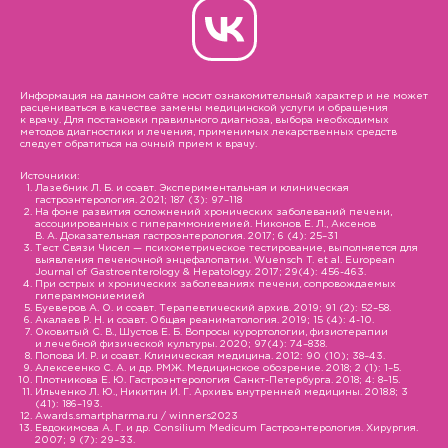
Информация на данном сайте носит ознакомительный характер и не может
расцениваться в качестве замены медицинской услуги и обращения
к врачу. Для постановки правильного диагноза, выбора необходимых
методов диагностики и лечения, применимых лекарственных средств
следует обратиться на очный прием к врачу.
Источники:
Лазебник Л. Б. и соавт. Экспериментальная и клиническая
гастроэнтерология. 2021; 187 (3): 97–118
На фоне развития осложнений хронических заболеваний печени,
ассоциированных с гипераммониемией. Никонов Е. Л., Аксенов
В. А. Доказательная гастроэнтерология. 2017; 6 (4): 25–31
Тест Связи Чисел — психометрическое тестирование, выполняется для
выявления печеночной энцефалопатии. Wuensch T. et al. European
Journal of Gastroenterology & Hepatology. 2017; 29(4): 456-463.
При острых и хронических заболеваниях печени, сопровождаемых
гипераммониемией
Буеверов А. О. и соавт. Терапевтический архив. 2019; 91 (2): 52–58.
Акалаев Р. Н. и соавт. Общая реаниматология. 2019; 15 (4): 4-10.
Оковитый С. В., Шустов Е. Б. Вопросы курортологии, физиотерапии
и лечебной физической культуры. 2020; 97(4): 74–838.
Попова И. Р. и соавт. Клиническая медицина. 2012: 90 (10); 38–43.
Алексеенко С. А. и др. РМЖ. Медицинское обозрение. 2018; 2 (1): 1–5.
Плотникова Е. Ю. Гастроэнтерология Санкт-Петербурга. 2018; 4: 8–15.
Ильченко Л. Ю., Никитин И. Г. Архивъ внутренней медицины. 2018.8; 3
(41): 186–193.
Awards.smartpharma.ru / winners2023
Евдокимова А. Г. и др. Consilium Medicum Гастроэнтерология. Хирургия.
2007; 9 (7): 29–33.