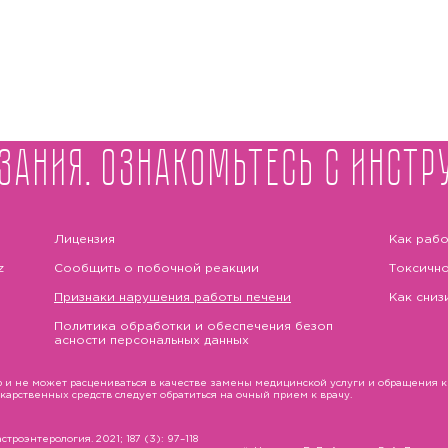
зания. Ознакомьтесь с инстр
Лицензия
Как рабо
z
Сообщить о побочной реакции
Токсично
Признаки нарушения работы печени
Как сниз
Политика обработки и обеспечения безоп
асности персональных данных
и не может расцениваться в качестве замены медицинской услуги и обращения к в
рственных средств следует обратиться на очный прием к врачу.
троэнтерология. 2021; 187 (3): 97–118