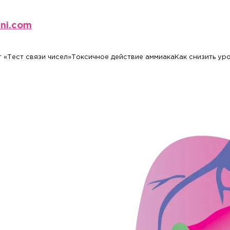
eni.com
 «Тест связи чисел»
Токсичное действие аммиака
Как снизить ур