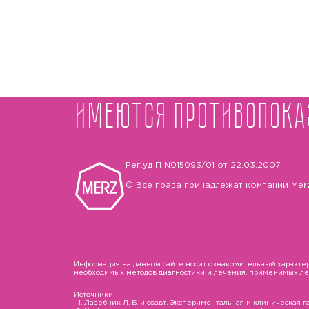
Имеются противопока
Рег.уд П N015093/01 от 22.03.2007
© Все права принадлежат компании Mer
Информация на данном сайте носит ознакомительный характер 
необходимых методов диагностики и лечения, применимых лека
Источники:
Лазебник Л. Б. и соавт. Экспериментальная и клиническая гас