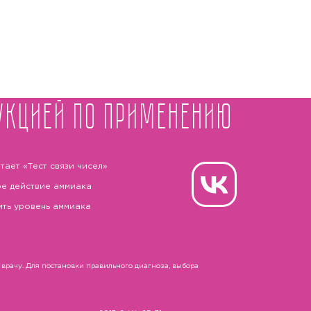
укцией по применению
тает «Тест связи чисел»
е действие аммиака
ить уровень аммиака
рачу. Для постановки правильного диагноза, выбора