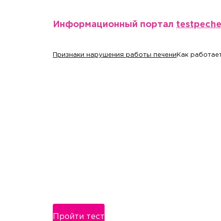
Информационный портал
testpech
Признаки нарушения работы печени
Как работает
Пройти тест