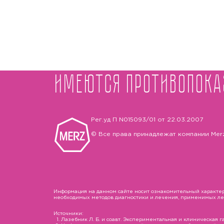
Имеются противопока
Рег.уд П N015093/01 от 22.03.2007
© Все права принадлежат компании Mer
Информация на данном сайте носит ознакомительный характер 
необходимых методов диагностики и лечения, применимых лека
Источники:
Лазебник Л. Б. и соавт. Экспериментальная и клиническая гас