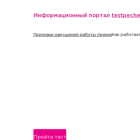
Информационный портал
testpech
Признаки нарушения работы печени
Как работает
Пройти тест