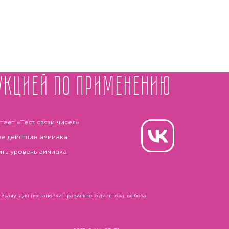
укцией по применению
тает «Тест связи чисел»
е действие аммиака
ить уровень аммиака
рачу. Для постановки правильного диагноза, выбора