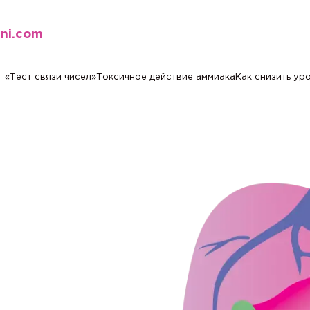
eni.com
 «Тест связи чисел»
Токсичное действие аммиака
Как снизить ур