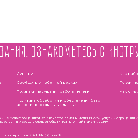
зания. Ознакомьтесь с инстр
Лицензия
Как рабо
z
Сообщить о побочной реакции
Токсично
Признаки нарушения работы печени
Как сниз
Политика обработки и обеспечения безоп
асности персональных данных
и не может расцениваться в качестве замены медицинской услуги и обращения к в
рственных средств следует обратиться на очный прием к врачу.
троэнтерология. 2021; 187 (3): 97–118