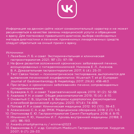
Информация на данном сайте носит ознакомительный характер и не может
расцениваться в качестве замены медицинской услуги и обращения
к врачу. Для постановки правильного диагноза, выбора необходимых
методов диагностики и лечения, применимых лекарственных средств
следует обратиться на очный прием к врачу.
Источники:
Лазебник Л. Б. и соавт. Экспериментальная и клиническая
гастроэнтерология. 2021; 187 (3): 97–118
На фоне развития осложнений хронических заболеваний печени,
ассоциированных с гипераммониемией. Никонов Е. Л., Аксенов
В. А. Доказательная гастроэнтерология. 2017; 6 (4): 25–31
Тест Связи Чисел — психометрическое тестирование, выполняется для
выявления печеночной энцефалопатии. Wuensch T. et al. European
Journal of Gastroenterology & Hepatology. 2017; 29(4): 456-463.
При острых и хронических заболеваниях печени, сопровождаемых
гипераммониемией
Буеверов А. О. и соавт. Терапевтический архив. 2019; 91 (2): 52–58.
Акалаев Р. Н. и соавт. Общая реаниматология. 2019; 15 (4): 4-10.
Оковитый С. В., Шустов Е. Б. Вопросы курортологии, физиотерапии
и лечебной физической культуры. 2020; 97(4): 74–838.
Попова И. Р. и соавт. Клиническая медицина. 2012: 90 (10); 38–43.
Алексеенко С. А. и др. РМЖ. Медицинское обозрение. 2018; 2 (1): 1–5.
Плотникова Е. Ю. Гастроэнтерология Санкт-Петербурга. 2018; 4: 8–15.
Ильченко Л. Ю., Никитин И. Г. Архивъ внутренней медицины. 2018.8; 3
(41): 186–193.
Awards.smartpharma.ru / winners2023
Евдокимова А. Г. и др. Consilium Medicum Гастроэнтерология. Хирургия.
2007; 9 (7): 29–33.