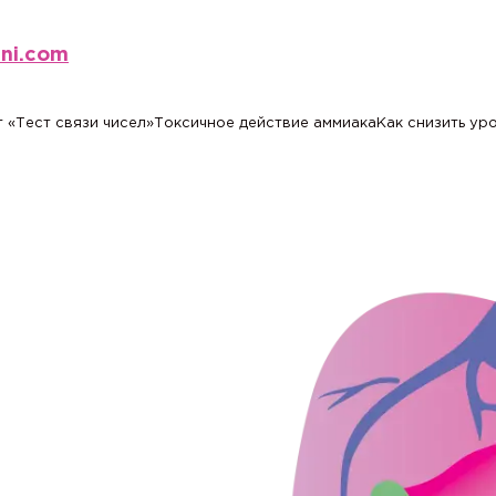
eni.com
 «Тест связи чисел»
Токсичное действие аммиака
Как снизить ур