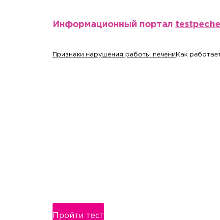
Информационный портал
testpech
Признаки нарушения работы печени
Как работает
Пройти тест