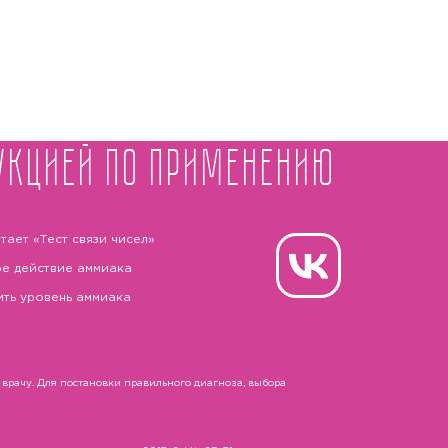
укцией по применению
тает «Тест связи чисел»
е действие аммиака
ить уровень аммиака
рачу. Для постановки правильного диагноза, выбора