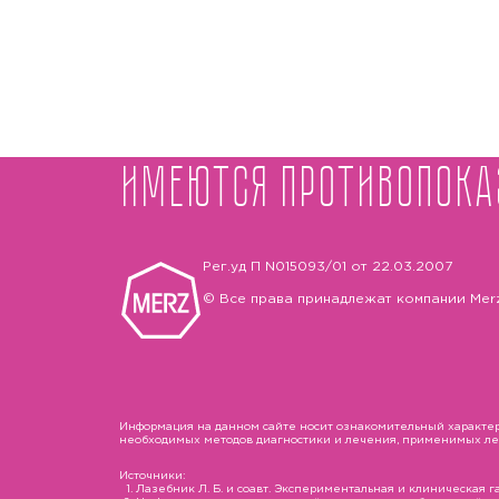
Имеются противопока
Рег.уд П N015093/01 от 22.03.2007
© Все права принадлежат компании Mer
Информация на данном сайте носит ознакомительный характер 
необходимых методов диагностики и лечения, применимых лека
Источники:
Лазебник Л. Б. и соавт. Экспериментальная и клиническая гас