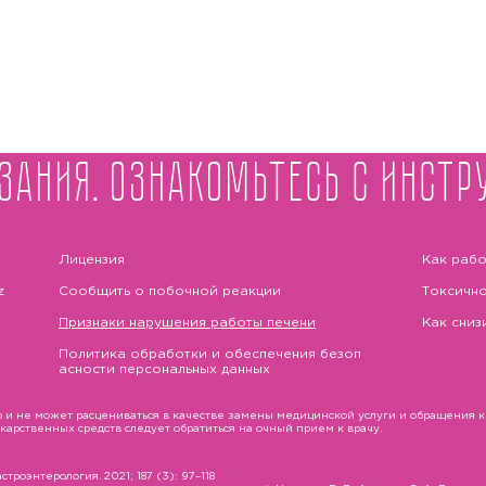
зания. Ознакомьтесь с инстр
Лицензия
Как рабо
z
Сообщить о побочной реакции
Токсично
Признаки нарушения работы печени
Как сниз
Политика обработки и обеспечения безоп
асности персональных данных
и не может расцениваться в качестве замены медицинской услуги и обращения к в
рственных средств следует обратиться на очный прием к врачу.
троэнтерология. 2021; 187 (3): 97–118