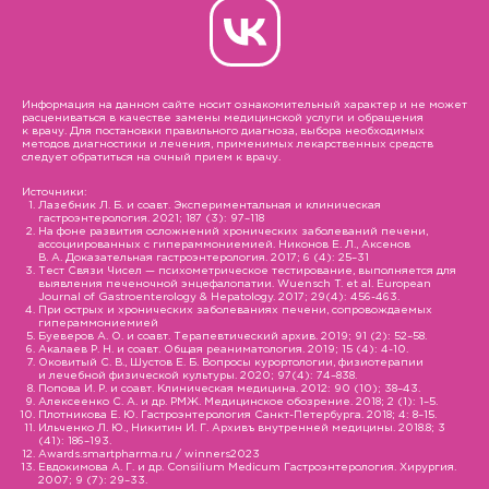
Информация на данном сайте носит ознакомительный характер и не может
расцениваться в качестве замены медицинской услуги и обращения
к врачу. Для постановки правильного диагноза, выбора необходимых
методов диагностики и лечения, применимых лекарственных средств
следует обратиться на очный прием к врачу.
Источники:
Лазебник Л. Б. и соавт. Экспериментальная и клиническая
гастроэнтерология. 2021; 187 (3): 97–118
На фоне развития осложнений хронических заболеваний печени,
ассоциированных с гипераммониемией. Никонов Е. Л., Аксенов
В. А. Доказательная гастроэнтерология. 2017; 6 (4): 25–31
Тест Связи Чисел — психометрическое тестирование, выполняется для
выявления печеночной энцефалопатии. Wuensch T. et al. European
Journal of Gastroenterology & Hepatology. 2017; 29(4): 456-463.
При острых и хронических заболеваниях печени, сопровождаемых
гипераммониемией
Буеверов А. О. и соавт. Терапевтический архив. 2019; 91 (2): 52–58.
Акалаев Р. Н. и соавт. Общая реаниматология. 2019; 15 (4): 4-10.
Оковитый С. В., Шустов Е. Б. Вопросы курортологии, физиотерапии
и лечебной физической культуры. 2020; 97(4): 74–838.
Попова И. Р. и соавт. Клиническая медицина. 2012: 90 (10); 38–43.
Алексеенко С. А. и др. РМЖ. Медицинское обозрение. 2018; 2 (1): 1–5.
Плотникова Е. Ю. Гастроэнтерология Санкт-Петербурга. 2018; 4: 8–15.
Ильченко Л. Ю., Никитин И. Г. Архивъ внутренней медицины. 2018.8; 3
(41): 186–193.
Awards.smartpharma.ru / winners2023
Евдокимова А. Г. и др. Consilium Medicum Гастроэнтерология. Хирургия.
2007; 9 (7): 29–33.