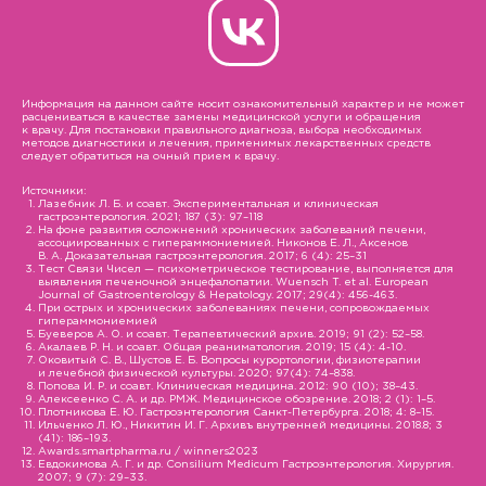
Информация на данном сайте носит ознакомительный характер и не может
расцениваться в качестве замены медицинской услуги и обращения
к врачу. Для постановки правильного диагноза, выбора необходимых
методов диагностики и лечения, применимых лекарственных средств
следует обратиться на очный прием к врачу.
Источники:
Лазебник Л. Б. и соавт. Экспериментальная и клиническая
гастроэнтерология. 2021; 187 (3): 97–118
На фоне развития осложнений хронических заболеваний печени,
ассоциированных с гипераммониемией. Никонов Е. Л., Аксенов
В. А. Доказательная гастроэнтерология. 2017; 6 (4): 25–31
Тест Связи Чисел — психометрическое тестирование, выполняется для
выявления печеночной энцефалопатии. Wuensch T. et al. European
Journal of Gastroenterology & Hepatology. 2017; 29(4): 456-463.
При острых и хронических заболеваниях печени, сопровождаемых
гипераммониемией
Буеверов А. О. и соавт. Терапевтический архив. 2019; 91 (2): 52–58.
Акалаев Р. Н. и соавт. Общая реаниматология. 2019; 15 (4): 4-10.
Оковитый С. В., Шустов Е. Б. Вопросы курортологии, физиотерапии
и лечебной физической культуры. 2020; 97(4): 74–838.
Попова И. Р. и соавт. Клиническая медицина. 2012: 90 (10); 38–43.
Алексеенко С. А. и др. РМЖ. Медицинское обозрение. 2018; 2 (1): 1–5.
Плотникова Е. Ю. Гастроэнтерология Санкт-Петербурга. 2018; 4: 8–15.
Ильченко Л. Ю., Никитин И. Г. Архивъ внутренней медицины. 2018.8; 3
(41): 186–193.
Awards.smartpharma.ru / winners2023
Евдокимова А. Г. и др. Consilium Medicum Гастроэнтерология. Хирургия.
2007; 9 (7): 29–33.